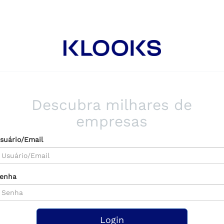
Descubra milhares de
empresas
suário/Email
enha
Login