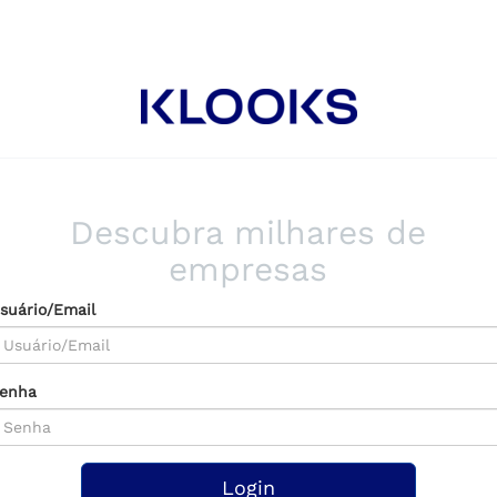
Descubra milhares de
empresas
suário/Email
enha
Login