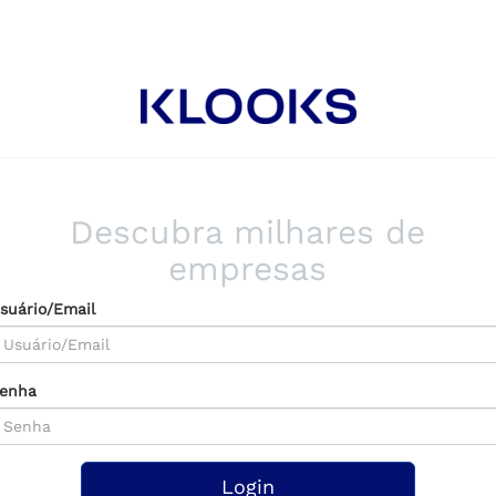
Descubra milhares de
empresas
suário/Email
enha
Login