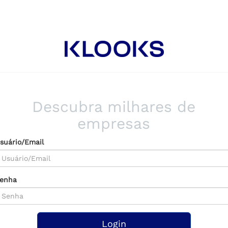
Descubra milhares de
empresas
suário/Email
enha
Login